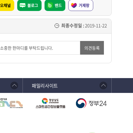
오채널
블로그
밴드
거제랑
최종수정일 :
2019-11-22
의견등록
패밀리사이트