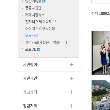
민간기록물
몽돌사진관
전체
10992
거제시정뉴스
전자책 거제소식지
소식지 무료구독신청
보도자료
설명자료(사실은 이렇습니다)
포토DB
시민참여
시민제안
신고센터
청렴거제