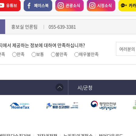
유튜브
페이스북
관광소식
시정소식
카카
홍보실 언론팀
055-639-3381
지에서 제공하는 정보에 대하여 만족하십니까?
만족
만족
보통
불만족
매우불만족
시/군청