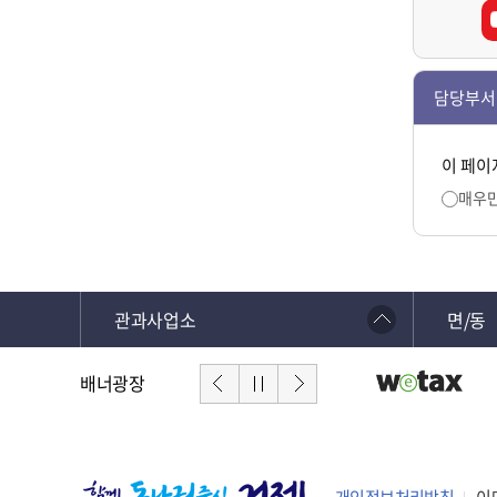
담당부서
이 페이
매우
관과사업소
면/동
배너광장