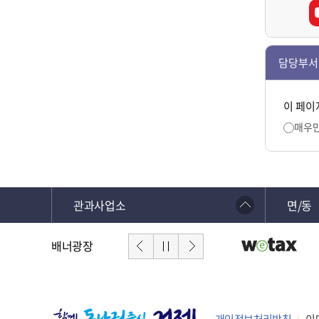
담당부서
이 페이
매우
관과사업소
면/동
배너광장