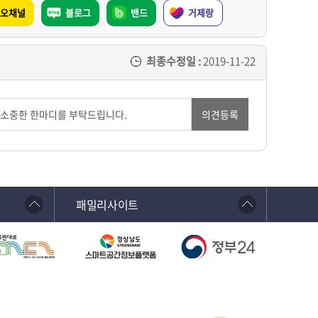
오채널
블로그
밴드
거제랑
최종수정일 :
2019-11-22
의견등록
패밀리사이트