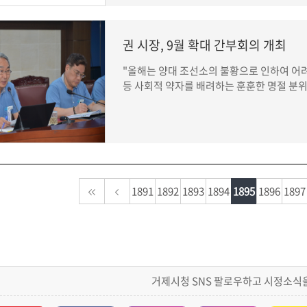
권 시장, 9월 확대 간부회의 개최
"올해는 양대 조선소의 불황으로 인하여 어
등 사회적 약자를 배려하는 훈훈한 명절 분위기
1891
1892
1893
1894
1895
1896
1897
거제시청 SNS 팔로우하고 시정소식