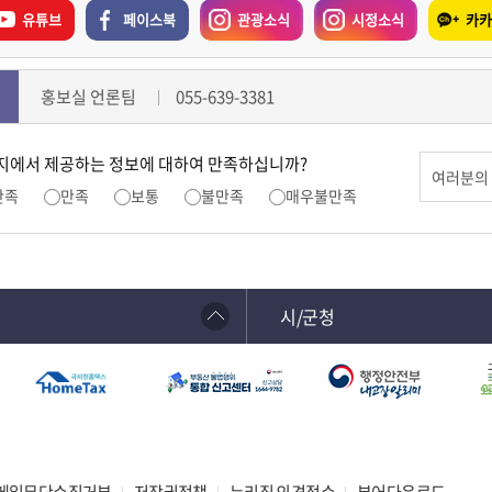
유튜브
페이스북
관광소식
시정소식
카카
홍보실 언론팀
055-639-3381
지에서 제공하는 정보에 대하여 만족하십니까?
만족
만족
보통
불만족
매우불만족
시/군청