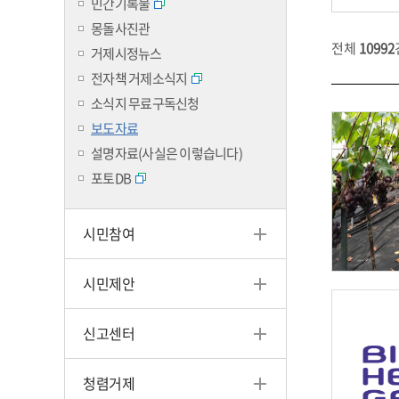
민간기록물
몽돌사진관
전체
10992
거제시정뉴스
전자책 거제소식지
소식지 무료구독신청
보도자료
설명자료(사실은 이렇습니다)
포토DB
시민참여
시민제안
신고센터
청렴거제