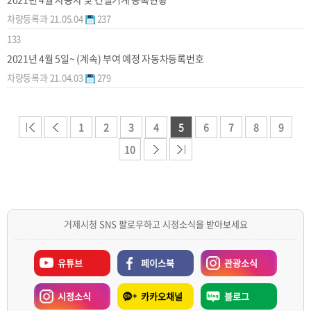
차량등록과
21.05.04
237
133
2021년 4월 5일~ (계속) 부여 예정 자동차등록번호
차량등록과
21.04.03
279
1
2
3
4
5
6
7
8
9
10
거제시청 SNS 팔로우하고 시정소식을 받아보세요
유튜브
페이스북
관광소식
시정소식
카카오채널
블로그