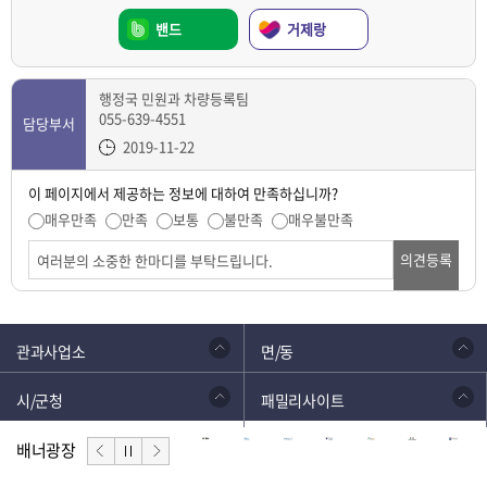
밴드
거제랑
행정국 민원과 차량등록팀
055-639-4551
담당부서
2019-11-22
이 페이지에서 제공하는 정보에 대하여 만족하십니까?
매우만족
만족
보통
불만족
매우불만족
의견등록
관과사업소
면/동
시/군청
패밀리사이트
배너광장