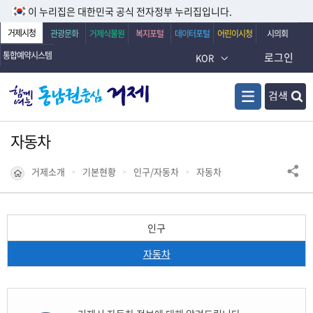
이 누리집은 대한민국 공식 전자정부 누리집입니다.
거제시청
관광문화
거제식물원
복지포털
데이터포털
어린이시청
시의회
통합예약시스템
로그인
KOR
검색
자동차
거제소개
기본현황
인구/자동차
자동차
인구
자동차