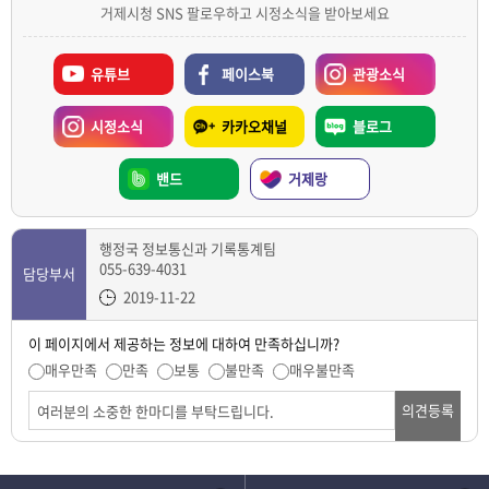
거제시청 SNS 팔로우하고 시정소식을 받아보세요
유튜브
페이스북
관광소식
시정소식
카카오채널
블로그
밴드
거제랑
행정국 정보통신과 기록통계팀
055-639-4031
담당부서
2019-11-22
이 페이지에서 제공하는 정보에 대하여 만족하십니까?
매우만족
만족
보통
불만족
매우불만족
의견등록