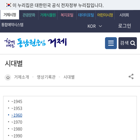
이 누리집은 대한민국 공식 전자정부 누리집입니다.
거제시청
관광문화
거제식물원
복지포털
데이터포털
어린이시청
시의회
통합예약시스템
로그인
KOR
검색
시대별
거제소개
영상기록관
시대별
~1945
~1953
~1960
~1970
~1980
~1990