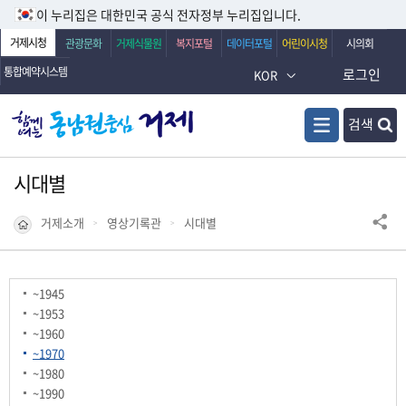
이 누리집은 대한민국 공식 전자정부 누리집입니다.
거제시청
관광문화
거제식물원
복지포털
데이터포털
어린이시청
시의회
통합예약시스템
로그인
KOR
검색
시대별
거제소개
영상기록관
시대별
~1945
~1953
~1960
~1970
~1980
~1990