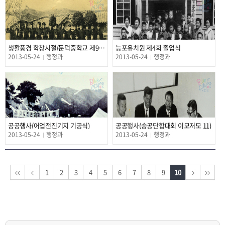
생활풍경 학창시절(둔덕중학교 제9회 졸업식)
능포유치원 제4회 졸업식
2013-05-24
행정과
2013-05-24
행정과
공공행사(어업전진기지 기공식)
공공행사(승공단합대회 이모저모 11)
2013-05-24
행정과
2013-05-24
행정과
1
2
3
4
5
6
7
8
9
10