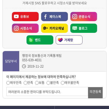
거제시청 SNS 팔로우하고 시정소식을 받아보세요
유튜브
페이스북
관광소식
시정소식
카카오채널
블로그
밴드
거제랑
행정국 정보통신과 기록통계팀
055-639-4031
담당부서
2019-11-22
이 페이지에서 제공하는 정보에 대하여 만족하십니까?
매우만족
만족
보통
불만족
매우불만족
의견등록