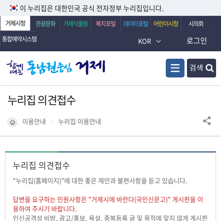
이 누리집은 대한민국 공식 전자정부 누리집입니다.
거제시청
관광문화
거제식물원
복지포털
데이터포털
어린이시청
시의회
통합예약시스템
로그인
KOR
검색
누리집 의견접수
이용안내
누리집 이용안내
누리집 의견접수
"누리집(홈페이지)"에 대한 좋은 제안과 불편사항을 듣고 있습니다.
답변을 요구하는 민원사항은 "거제시에 바란다(국민신문고)" 게시판을 이
용하여 주시기 바랍니다.
인신공격성 비방, 광고/홍보, 욕설, 중복등록 글 및 목적에 맞지 않게 게시한