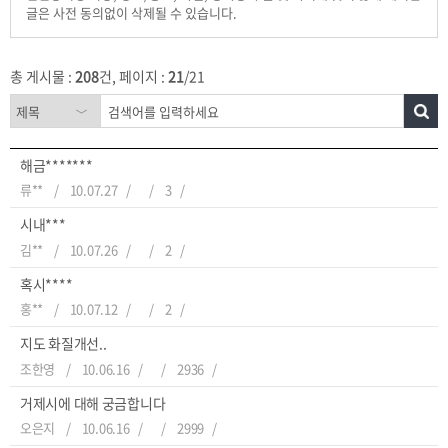
글은 사전 동의없이 삭제될 수 있습니다.
총 게시물 :
208
건, 페이지 :
21
/21
해금*******
류**
10.07.27
3
시내***
김**
10.07.26
2
혹시****
홍**
10.07.12
2
지도 화질개선..
조한영
10.06.16
2936
거제시에 대해 궁금합니다
오은지
10.06.16
2999