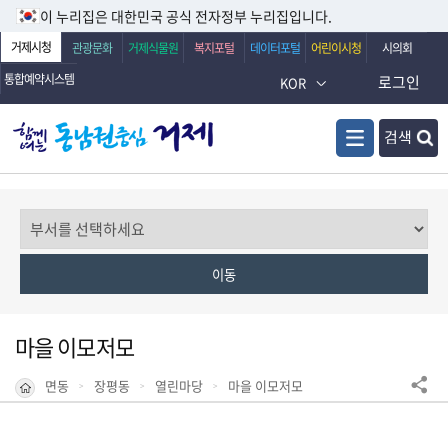
이 누리집은 대한민국 공식 전자정부 누리집입니다.
거제시청
관광문화
거제식물원
복지포털
데이터포털
어린이시청
시의회
통합예약시스템
로그인
KOR
검색
마을 이모저모
면동
장평동
열린마당
마을 이모저모