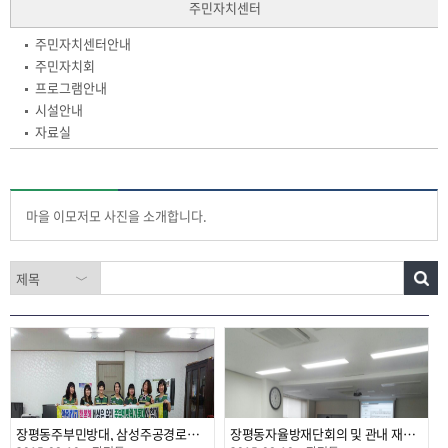
주민자치센터
주민자치센터안내
주민자치회
프로그램안내
시설안내
자료실
마을 이모저모 사진을 소개합니다.
장평동주부민방대, 삼성주공경로당에 점심식사대접
장평동자율방재단회의 및 관내 재해위험지 예찰