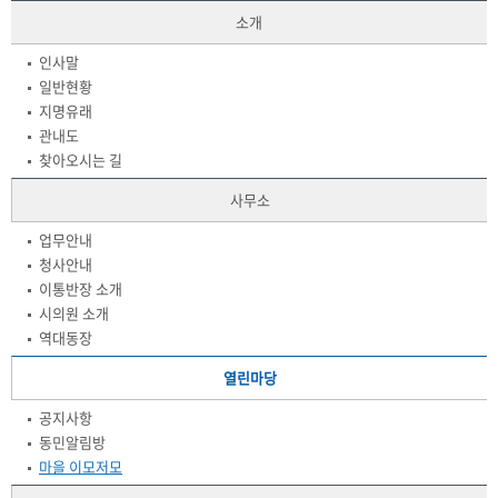
소개
인사말
일반현황
지명유래
관내도
찾아오시는 길
사무소
업무안내
청사안내
이통반장 소개
시의원 소개
역대동장
열린마당
공지사항
동민알림방
마을 이모저모