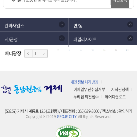
관과사업소
면/동
시/군청
패밀리사이트
배너광장
개인정보처리방침
이메일무단수집거부
저작권정책
누리집 의견접수
뷰어다운로드
(53257) 거제시 계룡로 125 (고현동) / 대표전화 : 055)639-3000 / 팩스번호 :
확인하기
Copyright ⓒ 2019
GEOJE CITY
. All Rights Reserved.