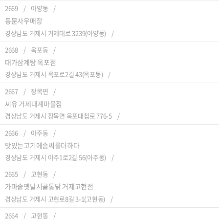
2669
아양동
동문사우매장
경상남도 거제시 거제대로 3239(아양동)
2668
옥포동
대가삼계탕 옥포점
경상남도 거제시 옥포로2길 43(옥포동)
2667
장목면
씨유 거제대계마을점
경상남도 거제시 장목면 옥포대첩로 776-5
2666
아주동
맛있는고기에솜씨를더하다
경상남도 거제시 아주1로2길 56(아주동)
2665
고현동
가마솥옛날시골통닭 거제고현점
경상남도 거제시 고현로8길 3-1(고현동)
2664
고현동