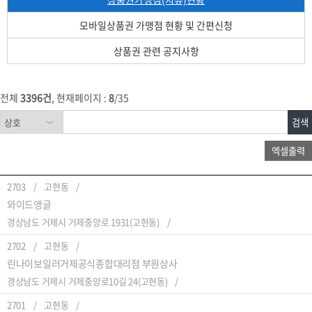
모바일상품권 가맹점 현황 및 간편신청
상품권 관련 공지사항
전체
3396건
, 현재페이지 :
8
/35
2703
고현동
와이드앵글
경상남도 거제시 거제중앙로 1931(고현동)
2702
고현동
린나이보일러거제공식종합대리점 부원상사
경상남도 거제시 거제중앙로10길 24(고현동)
2701
고현동