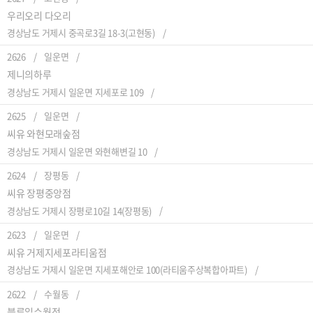
우리오리 다오리
경상남도 거제시 중곡로3길 18-3(고현동)
2626
일운면
제니의하루
경상남도 거제시 일운면 지세포로 109
2625
일운면
씨유 와현모래숲점
경상남도 거제시 일운면 와현해변길 10
2624
장평동
씨유 장평중앙점
경상남도 거제시 장평로10길 14(장평동)
2623
일운면
씨유 거제지세포라티움점
경상남도 거제시 일운면 지세포해안로 100(라티움주상복합아파트)
2622
수월동
블루일수월점