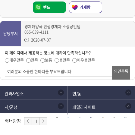
밴드
거제랑
경제해양국 민생경제과 소상공인팀
055-639-4111
담당부서
2020-07-07
이 페이지에서 제공하는 정보에 대하여 만족하십니까?
매우만족
만족
보통
불만족
매우불만족
의견등록
관과사업소
면/동
시/군청
패밀리사이트
배너광장