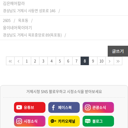
김은헤어칼라
경상남도 거제시 사등면 성포로 146
2605
옥포동
웅이네어묵이야기
경상남도 거제시 옥포중앙로 89(옥포동)
1
2
3
4
5
6
7
8
9
10
거제시청 SNS 팔로우하고 시정소식을 받아보세요
유튜브
페이스북
관광소식
시정소식
카카오채널
블로그