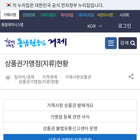
이 누리집은 대한민국 공식 전자정부 누리집입니다.
거제시청
관광문화
거제식물원
복지포털
데이터포털
어린이시청
시의회
통합예약시스템
로그인
KOR
검색
상품권가맹점(지류)현황
일자리/경제
지역경제
거제사랑상품권
상품권가맹점(지류)현황
거제사랑 상품권 발매개요
가맹점 등록 관련 서식
상품권 불법유통신고센터 운영
상품권가맹점(지류)현황