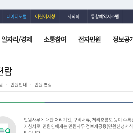
데이터포털
어린이시청
시의회
통합예약시스템
일자리/경제
소통참여
전자민원
정보공
편람
원
민원안내
민원 편람
민원사무에 대한 처리기간, 구비서류, 처리흐름도 등이 수록
지침서로, 민원인에게는 민원사무 정보제공용(민원신청서식 
있습니다.