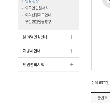
민원 편람
외국인 민원서식
이의신청제도안내
무인민원발급창구
분야별민원안내
지방세안내
민원편의시책
전체
637
건,
글번호