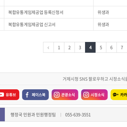
복합유통게임제공업 등록신청서
위생과
복합유통게임제공업 신고서
위생과
1
2
3
4
5
6
7
거제시청 SNS 팔로우하고 시정소식
유튜브
페이스북
관광소식
시정소식
카카
행정국 민원과 민원행정팀
055-639-3551