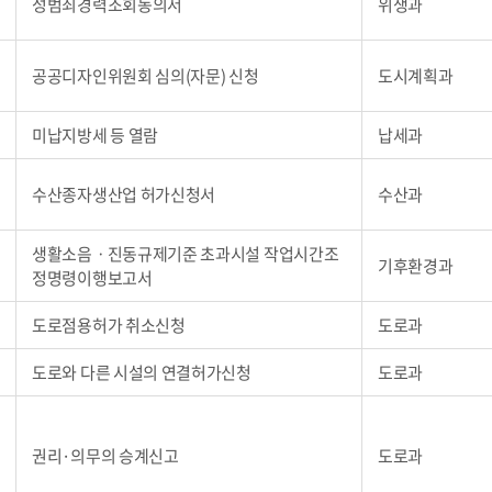
성범죄경력조회동의서
위생과
공공디자인위원회 심의(자문) 신청
도시계획과
미납지방세 등 열람
납세과
수산종자생산업 허가신청서
수산과
생활소음ㆍ진동규제기준 초과시설 작업시간조
기후환경과
정명령이행보고서
도로점용허가 취소신청
도로과
도로와 다른 시설의 연결허가신청
도로과
권리·의무의 승계신고
도로과