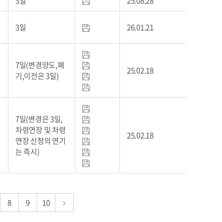
3일
25.08.28
3일
26.01.21
7일(변경양도,폐
25.02.18
기,이전은 3일)
7일(변경은 3일,
차령연장 및 차령
25.02.18
연장 신청의 연기
는 즉시)
8
9
10