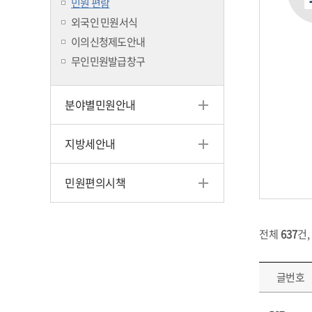
민원 편람
외국인 민원서식
이의신청제도안내
무인민원발급창구
분야별민원안내
지방세안내
민원편의시책
전체
637
건,
글번호