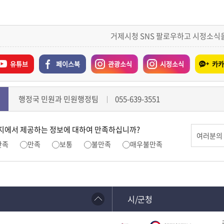
거제시청 SNS 팔로우하고 시정소식
유튜브
페이스북
관광소식
시정소식
카카
행정국 민원과 민원행정팀
055-639-3551
지에서 제공하는 정보에 대하여 만족하십니까?
만족
만족
보통
불만족
매우불만족
시/군청