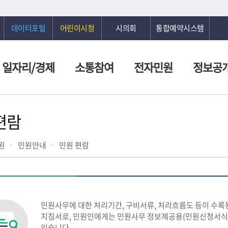
데이터포털
어린이시청
시의회
통합예약시스템
일자리/경제
소통참여
전자민원
정보공
편람
원
민원안내
민원 편람
민원사무에 대한 처리기간, 구비서류, 처리흐름도 등이 수록
지침서로, 민원인에게는 민원사무 정보제공용(민원신청서식 
있습니다.