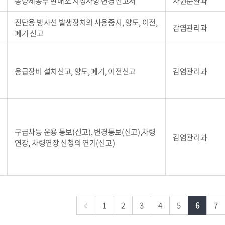
종량제봉투 판매소 지정사항 변경신고서
자원순환과
진단용 방사선 발생장치의 사용중지, 양도, 이전,
감염관리과
폐기 신고
응급장비 설치신고, 양도, 폐기, 이전신고
감염관리과
구급차등 운용 통보(신고), 변경통보(신고),차령
감염관리과
연장, 차령연장 신청의 연기(신고)
1
2
3
4
5
6
7