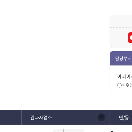
담당부서
이 페이
매우
관과사업소
면/동