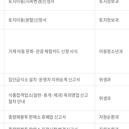
토지이동(지목변경)신청서
토지정보과
토지이동(분할)신청서
토지정보과
거제 아동 문화·관광 체험카드 신청 서식
아동청소년과
집단급식소 설치·운영자 지위승계 신고서
위생과
식품접객업소(일반·휴게·제과) 옥외영업 신고
위생과
절차 안내
종량제봉투 판매소 휴폐업 신고서
자원순환과