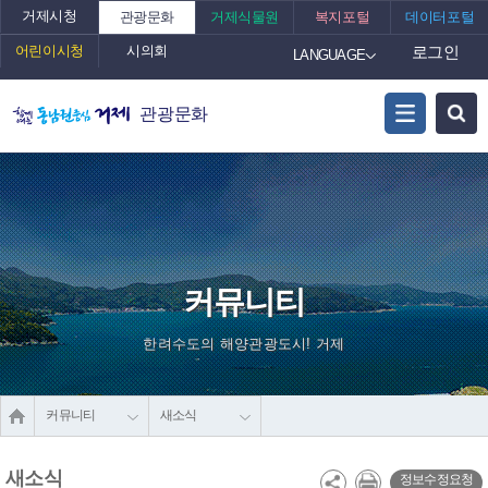
거제시청
관광문화
거제식물원
복지포털
데이터포털
어린이시청
시의회
로그인
LANGUAGE
관광문화
커뮤니티
한려수도의 해양관광도시! 거제
커뮤니티
새소식
새소식
정보수정요청