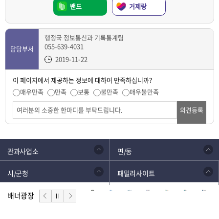
밴드
거제랑
행정국 정보통신과 기록통계팀
055-639-4031
담당부서
2019-11-22
이 페이지에서 제공하는 정보에 대하여 만족하십니까?
매우만족
만족
보통
불만족
매우불만족
의견등록
관과사업소
면/동
시/군청
패밀리사이트
배너광장