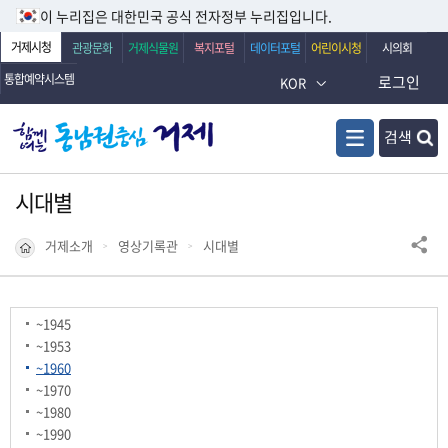
이 누리집은 대한민국 공식 전자정부 누리집입니다.
거제시청
관광문화
거제식물원
복지포털
데이터포털
어린이시청
시의회
통합예약시스템
로그인
KOR
검색
시대별
거제소개
영상기록관
시대별
~1945
~1953
~1960
~1970
~1980
~1990