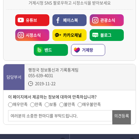
거제시청 SNS 팔로우하고 시정소식을 받아보세요
유튜브
페이스북
관광소식
시정소식
카카오채널
블로그
밴드
거제랑
행정국 정보통신과 기록통계팀
055-639-4031
담당부서
2019-11-22
이 페이지에서 제공하는 정보에 대하여 만족하십니까?
매우만족
만족
보통
불만족
매우불만족
의견등록