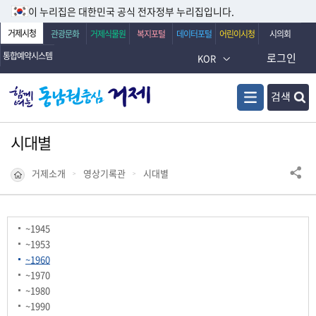
이 누리집은 대한민국 공식 전자정부 누리집입니다.
거제시청
관광문화
거제식물원
복지포털
데이터포털
어린이시청
시의회
통합예약시스템
로그인
KOR
검색
시대별
거제소개
영상기록관
시대별
~1945
~1953
~1960
~1970
~1980
~1990