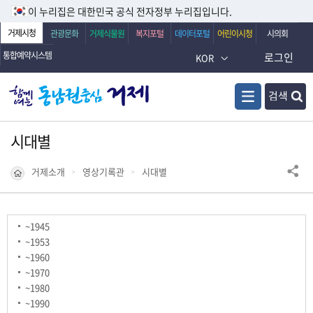
이 누리집은 대한민국 공식 전자정부 누리집입니다.
거제시청
관광문화
거제식물원
복지포털
데이터포털
어린이시청
시의회
통합예약시스템
로그인
KOR
검색
시대별
거제소개
영상기록관
시대별
~1945
~1953
~1960
~1970
~1980
~1990