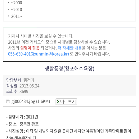
~2000
~2010
2011~
거제시 시대별 사진을 보실 수 있습니다.
2011년 이전 거제도의 모습을 시대별로 감상하실 수 있습니다.
사진의
설명이 잘못
되었거나,
더 자세한 내용
을 아시는 분은
055-639-4016(xunmin@korea.kr)
로 연락주시기 바랍니다.
생활풍경(황포해수욕장)
담당부서
행정과
작성일
2013.05.24
조회수
3699
gj000434.jpg (1.6KM)
- 촬영시기 : 2011년
- 장 소 : 장목면 황포
- 사진설명 : 아직 덜 개발되지 않은 곳이긴 하지만 여름철이면 가족단위로 많이
찾는 해수욕장이다.