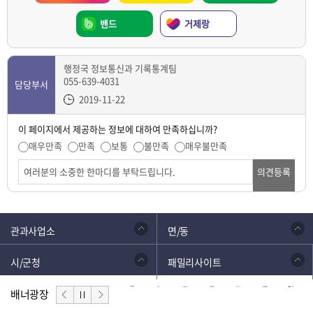
밴드
거제랑
행정국 정보통신과 기록통계팀
055-639-4031
담당부서
2019-11-22
이 페이지에서 제공하는 정보에 대하여 만족하십니까?
매우만족
만족
보통
불만족
매우불만족
의견등록
관과사업소
면/동
시/군청
패밀리사이트
배너광장