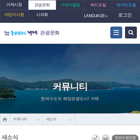
거제시청
관광문화
거제식물원
복지포털
데이터포털
어린이시청
시의회
로그인
LANGUAGE
관광문화
커뮤니티
한려수도의 해양관광도시! 거제
커뮤니티
새소식
새소식
정보수정요청