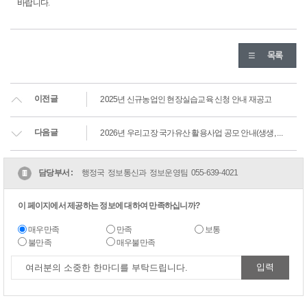
바랍니다.
이전글
2025년 신규농업인 현장실습교육 신청 안내 재공고
다음글
2026년 우리고장 국가유산 활용사업 공모 안내(생생, 향교·서원, 야행, 전통산사, 고택·종갓집)
담당부서 :
행정국 정보통신과 정보운영팀
055-639-4021
이 페이지에서 제공하는 정보에 대하여 만족하십니까?
매우만족
만족
보통
불만족
매우불만족