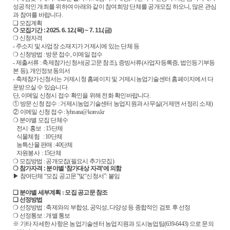
성공적인 개최를 위하여 아래와 같이 참여희망 단체를 공개모집 하오니, 많은 관심
과 참여를 바랍니다.
❏ 모집계획
❍ 모집기간 : 2025. 6. 12.(목) ~ 7. 11.(금)
❍ 신청자격
- 주소지 및 사업장 소재지가 거제시에 있는 단체 등
❍ 신청방법 : 방문 접수, 이메일 접수
- 제출서류 : 축제참가신청서(공고문 참조), 증빙서류(사업자등록증, 법인등기부등
본 등), 개인정보동의서
- 축제참가신청서는 거제시청 홈페이지 및 거제시농업기술센터 홈페이지에서 다
운받으실 수 있습니다.
단, 이메일 신청시 접수 확인을 위해 전화 확인바랍니다.
① 방문 신청 접수 : 거제시농업기술센터 농업지원과 사무실(거제면 서정리 소재)
② 이메일 신청 접수 :
lyhnana@korea.kr
❍ 분야별 모집 단체수
전시·홍보 : 15단체
식물체험 : 10단체
농특산물 판매 : 40단체
자원봉사 : 15단체
❍ 모집방법 : 공개모집(필요시 추가모집)
❍ 참가자격 : 분야별 ‘참가대상 자격’에 의함
▶ 참여단체 “모집 공고문”및“신청서”: 붙임
❏ 분야별 세부계획 : 모집 공고문 참조
❏ 선정방법
❍ 선정방법 : 축제와의 부합성, 공익성, 다양성 등 종합적인 검토 후 선정
❍ 선정통보 : 개별 통보
※ 기타 자세한 사항은 농업기술센터 농업지원과 도시농업팀(639-6443) 으로 문의