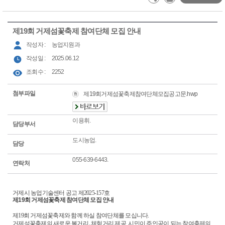
제19회 거제섬꽃축제 참여단체 모집 안내
작성자 :
농업지원과
작성일 :
2025.06.12
조회수 :
2252
첨부파일
제19회거제섬꽃축제참여단체모집공고문.hwp
이용휘.
담당부서
도시농업.
담당
055-639-6443.
연락처
거제시 농업기술센터 공고 제2025-157호
제19회 거제섬꽃축제 참여단체 모집 안내
제19회 거제섬꽃축제와 함께 하실 참여단체를 모십니다.
거제섬꽃축제의 새로운 볼거리․체험거리 제공, 시민이 주인공이 되는 참여축제의