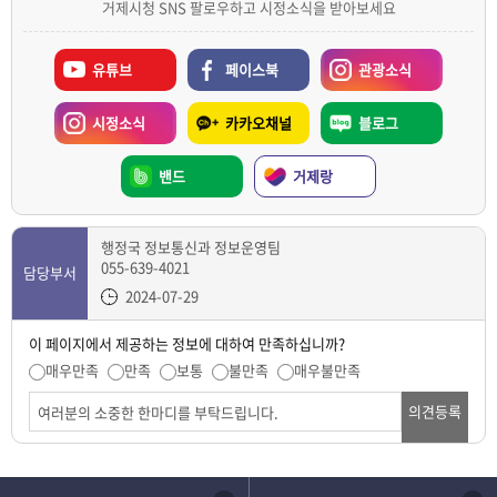
거제시청 SNS 팔로우하고 시정소식을 받아보세요
유튜브
페이스북
관광소식
시정소식
카카오채널
블로그
밴드
거제랑
행정국 정보통신과 정보운영팀
055-639-4021
담당부서
2024-07-29
이 페이지에서 제공하는 정보에 대하여 만족하십니까?
매우만족
만족
보통
불만족
매우불만족
의견등록