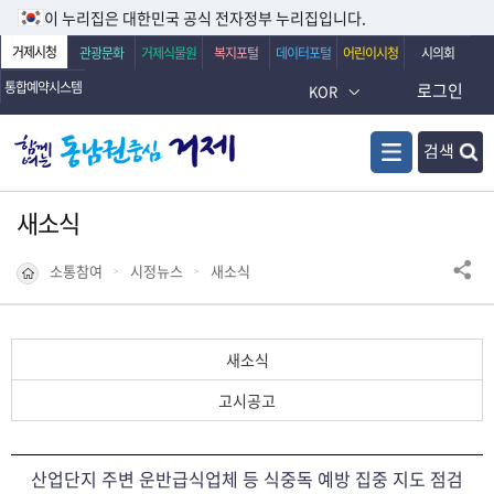
이 누리집은 대한민국 공식 전자정부 누리집입니다.
거제시청
관광문화
거제식물원
복지포털
데이터포털
어린이시청
시의회
통합예약시스템
로그인
KOR
검색
새소식
소통참여
시정뉴스
새소식
새소식
고시공고
산업단지 주변 운반급식업체 등 식중독 예방 집중 지도 점검