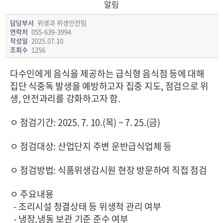
알림
담당부서
위생과 위생안전팀
연락처
055-639-3994
작성일
2025.07.10
조회수
1256
다수인에게 음식을 제공하는 급식형 음식점 등에 대해
집단 식중독 발생을 예방하고자 집중 지도, 점검으로 위
생, 안전과리를 강화하고자 함.
ㅇ 점검기간: 2025. 7. 10.(목) ~ 7. 25.(금)
ㅇ 점검대상: 산업단지 주변 운반급식업체 등
ㅇ 점검방법: 식품위생감시원 현장 방문하여 직접 점검
ㅇ 주요내용
- 조리시설 청결상태 등 위생적 관리 여부
- 냉장,냉동 보관 기준 준수 여부