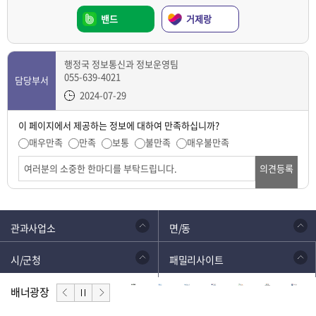
밴드
거제랑
행정국 정보통신과 정보운영팀
055-639-4021
담당부서
2024-07-29
이 페이지에서 제공하는 정보에 대하여 만족하십니까?
매우만족
만족
보통
불만족
매우불만족
의견등록
관과사업소
면/동
시/군청
패밀리사이트
배너광장