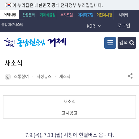
이 누리집은 대한민국 공식 전자정부 누리집입니다.
거제시청
관광문화
거제식물원
복지포털
데이터포털
어린이시청
시의회
통합예약시스템
로그인
KOR
검색
새소식
소통참여
시정뉴스
새소식
새소식
고시공고
7.9.(목), 7.13.(월) 시청에 헌혈버스 옵니다.