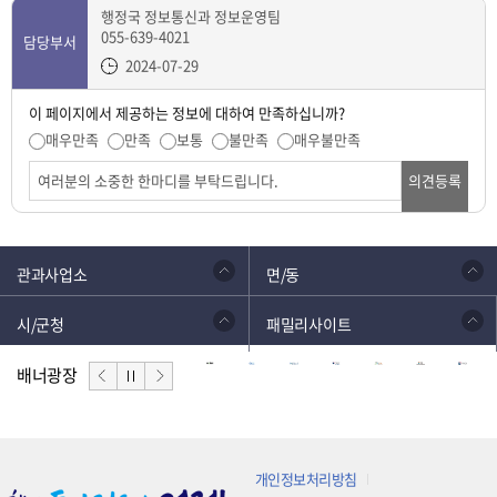
행정국 정보통신과 정보운영팀
055-639-4021
담당부서
2024-07-29
이 페이지에서 제공하는 정보에 대하여 만족하십니까?
매우만족
만족
보통
불만족
매우불만족
의견등록
관과사업소
면/동
시/군청
패밀리사이트
배너광장
개인정보처리방침