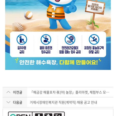
이전글
「해금강 해물포차 夜(야) 놀장」플리마켓, 체험부스 모집 (도장포권역 어촌신활력증진사업)
다음글
거제시장애인복지관 직원(계약직) 채용 공고 안내