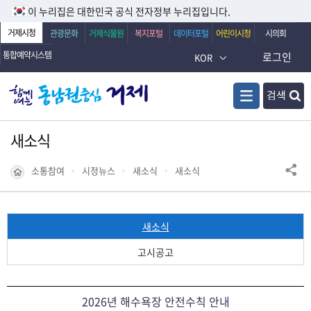
이 누리집은 대한민국 공식 전자정부 누리집입니다.
거제시청
관광문화
거제식물원
복지포털
데이터포털
어린이시청
시의회
통합예약시스템
로그인
KOR
검색
새소식
소통참여
시정뉴스
새소식
새소식
새소식
고시공고
2026년 해수욕장 안전수칙 안내