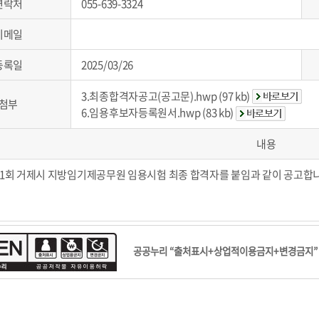
연락처
055-639-3324
이메일
등록일
2025/03/26
3.최종합격자공고(공고문).hwp (97 kb)
첨부
6.임용후보자등록원서.hwp (83 kb)
내용
 제1회 거제시 지방임기제공무원 임용시험 최종 합격자를 붙임과 같이 공고합
공공누리 “출처표시+상업적이용금지+변경금지” 