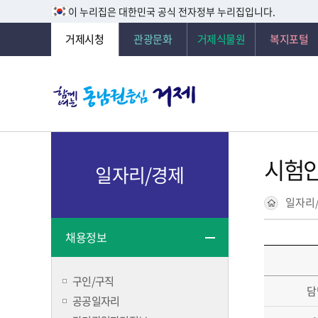
이 누리집은 대한민국 공식 전자정부 누리집입니다.
거제시청
관광문화
거제식물원
복지포털
시험
일자리/경제
일자리
채용정보
구인/구직
담
공공일자리