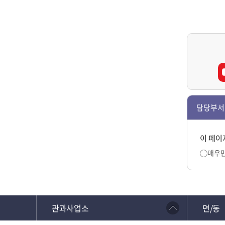
담당부서
이 페이
매우
관과사업소
면/동