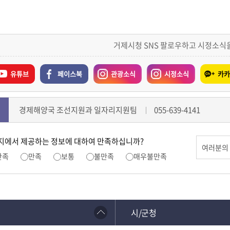
거제시청 SNS 팔로우하고 시정소식
유튜브
페이스북
관광소식
시정소식
카카
경제해양국 조선지원과 일자리지원팀
055-639-4141
지에서 제공하는 정보에 대하여 만족하십니까?
만족
만족
보통
불만족
매우불만족
시/군청