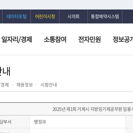
데이터포털
어린이시청
시의회
통합예약시스템
일자리/경제
소통참여
전자민원
정보공
안내
/경제
채용정보
시험안내
2025년 제1회 거제시 지방임기제공무원 임용
당부서
행정과