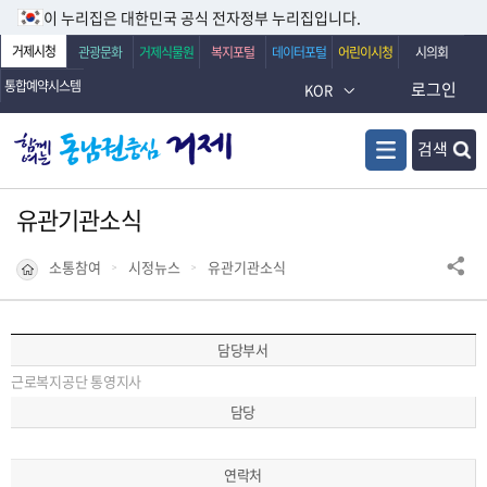
이 누리집은 대한민국 공식 전자정부 누리집입니다.
거제시청
관광문화
거제식물원
복지포털
데이터포털
어린이시청
시의회
통합예약시스템
로그인
KOR
검색
유관기관소식
소통참여
시정뉴스
유관기관소식
담당부서
근로복지공단 통영지사
담당
연락처