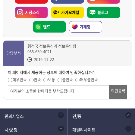
시정소식
카카오채널
블로그
밴드
거제랑
행정국 정보통신과 정보운영팀
055-639-4021
담당부서
2019-11-22
이 페이지에서 제공하는 정보에 대하여 만족하십니까?
매우만족
만족
보통
불만족
매우불만족
의견등록
관과사업소
면/동
시/군청
패밀리사이트