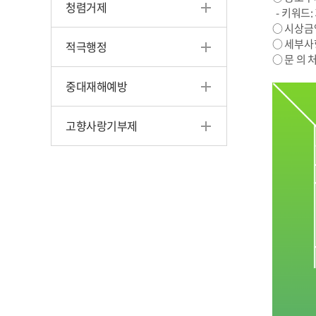
청렴거제
- 키워드:
○ 시상금액 
○ 세부사
적극행정
○ 문 의 
중대재해예방
고향사랑기부제