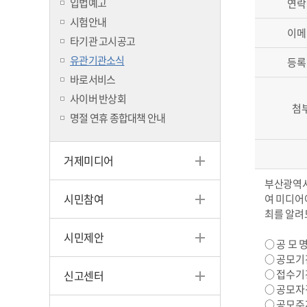
입법예고
연락
시험안내
이메
타기관 고시공고
유관기관소식
등록
바로서비스
사이버 반상회
첨
명절 연휴 종합대책 안내
거제미디어
부산광역시
시민참여
여 미디어
최를 알려
시민제안
○ 공 모 
○ 공모기간 : 
○ 접수기간 : 
신고센터
○ 공모자
○ 공모주제