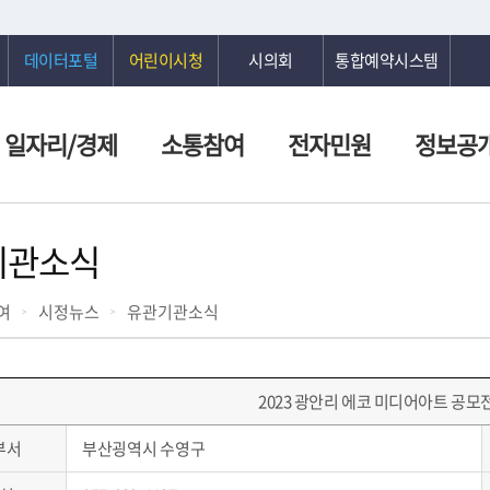
데이터포털
어린이시청
시의회
통합예약시스템
일자리/경제
소통참여
전자민원
정보공
기관소식
여
시정뉴스
유관기관소식
2023 광안리 에코 미디어아트 공모
부서
부산굉역시 수영구