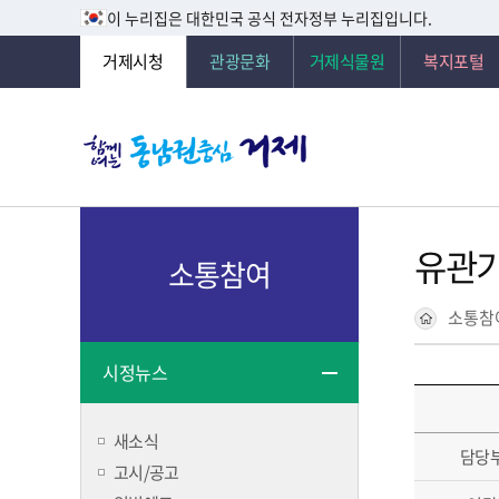
이 누리집은 대한민국 공식 전자정부 누리집입니다.
거제시청
관광문화
거제식물원
복지포털
유관
소통참여
소통참
시정뉴스
새소식
담당
고시/공고