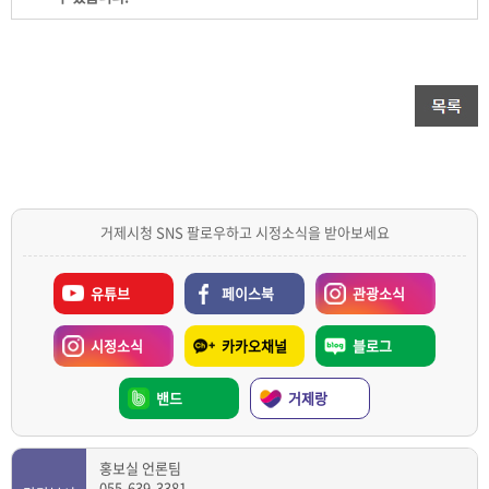
거제시청 SNS 팔로우하고 시정소식을 받아보세요
유튜브
페이스북
관광소식
시정소식
카카오채널
블로그
밴드
거제랑
홍보실 언론팀
055-639-3381