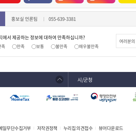
홍보실 언론팀
055-639-3381
지에서 제공하는 정보에 대하여 만족하십니까?
만족
만족
보통
불만족
매우불만족
시/군청
메일무단수집거부
저작권정책
누리집 의견접수
뷰어다운로드