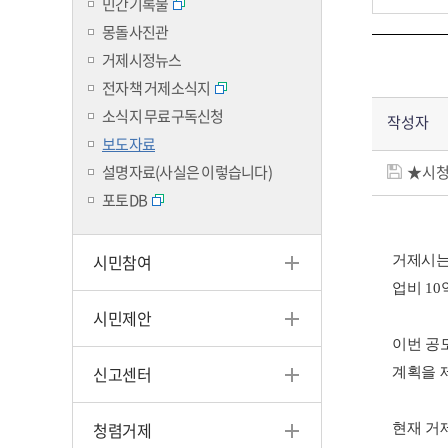
민간기록물
몽돌사진관
거제시정뉴스
전자책 거제소식지
소식지 무료구독신청
작성자
보도자료
설명자료(사실은 이렇습니다)
★시청전
포토DB
시민참여
거제시는
업비 1
시민제안
이번 공
신고센터
계획을 
청렴거제
현재 거