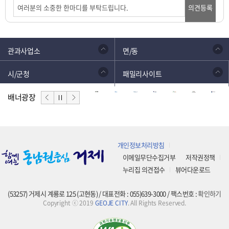
의견등록
관과사업소
면/동
시/군청
패밀리사이트
배너광장
개인정보처리방침
이메일무단수집거부
저작권정책
누리집 의견접수
뷰어다운로드
(53257) 거제시 계룡로 125 (고현동) / 대표전화 : 055)639-3000 / 팩스번호 :
확인하기
Copyright ⓒ 2019
GEOJE CITY
. All Rights Reserved.