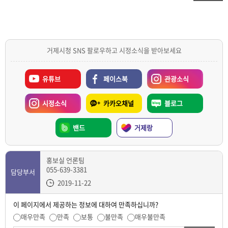
거제시청 SNS 팔로우하고 시정소식을 받아보세요
유튜브
페이스북
관광소식
시정소식
카카오채널
블로그
밴드
거제랑
홍보실 언론팀
055-639-3381
담당부서
2019-11-22
이 페이지에서 제공하는 정보에 대하여 만족하십니까?
매우만족
만족
보통
불만족
매우불만족