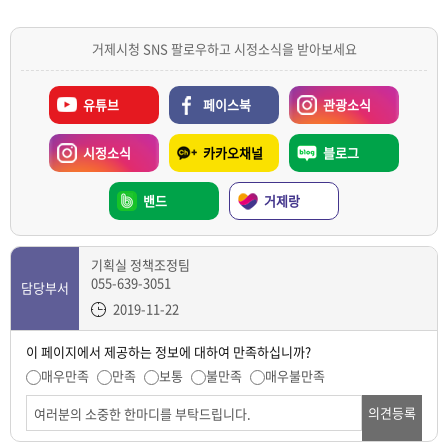
거제시청 SNS 팔로우하고 시정소식을 받아보세요
유튜브
페이스북
관광소식
시정소식
카카오채널
블로그
밴드
거제랑
기획실 정책조정팀
055-639-3051
담당부서
2019-11-22
이 페이지에서 제공하는 정보에 대하여 만족하십니까?
매우만족
만족
보통
불만족
매우불만족
의견등록