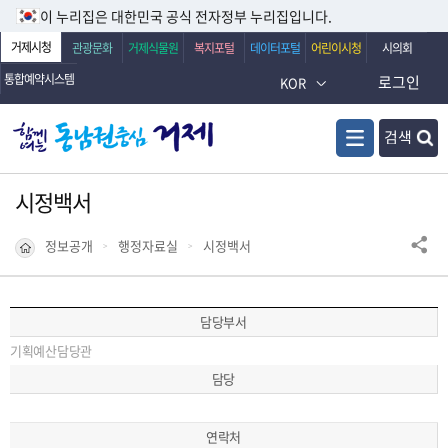
이 누리집은 대한민국 공식 전자정부 누리집입니다.
거제시청
관광문화
거제식물원
복지포털
데이터포털
어린이시청
시의회
통합예약시스템
로그인
KOR
검색
시정백서
정보공개
행정자료실
시정백서
담당부서
기획예산담당관
담당
연락처