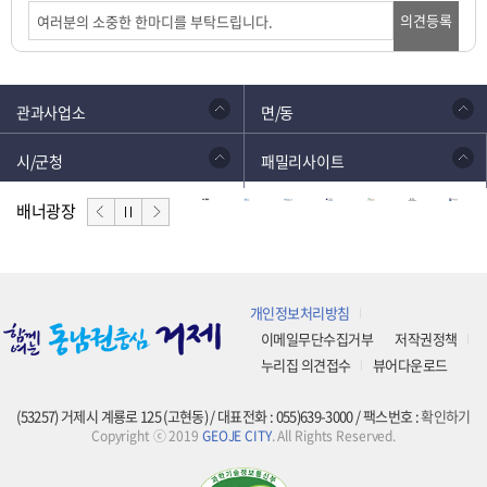
의견등록
관과사업소
면/동
시/군청
패밀리사이트
배너광장
개인정보처리방침
이메일무단수집거부
저작권정책
누리집 의견접수
뷰어다운로드
(53257) 거제시 계룡로 125 (고현동) / 대표전화 : 055)639-3000 / 팩스번호 :
확인하기
Copyright ⓒ 2019
GEOJE CITY
. All Rights Reserved.