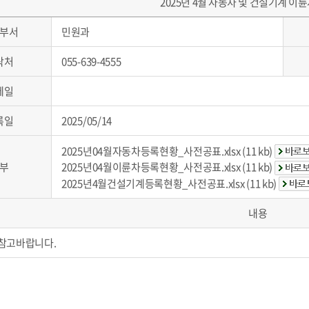
2025년 4월 자동차 및 건설기계 이
부서
민원과
락처
055-639-4555
메일
록일
2025/05/14
2025년04월자동차등록현황_사전공표.xlsx (11 kb)
부
2025년04월이륜차등록현황_사전공표.xlsx (11 kb)
2025년4월건설기계등록현황_사전공표.xlsx (11 kb)
내용
참고바랍니다.