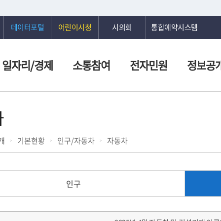
데이터포털
어린이시청
시의회
통합예약시스템
일자리/경제
소통참여
전자민원
정보공
차
개
기본현황
인구/자동차
자동차
인구