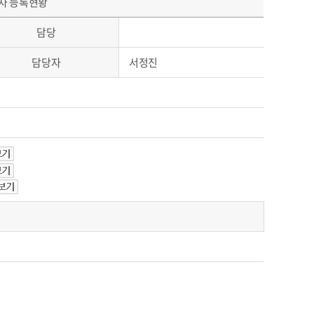
륜차 등록현황
담당
담당자
서정진