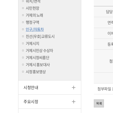
위치/면적
시민헌장
담당
거제의 노래
행정구역
연
인구/자동차
이
친선(우호)교류도시
거제시지
등
거제시민상 수상자
거제시청씨름단
첨
거제시 홍보대사
시정홍보영상
시청안내
첨부파일 
주요시정