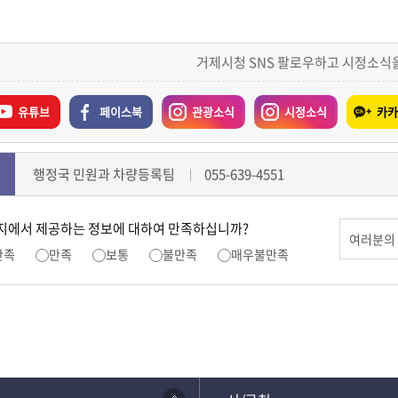
거제시청 SNS 팔로우하고 시정소식
유튜브
페이스북
관광소식
시정소식
카카
행정국 민원과 차량등록팀
055-639-4551
지에서 제공하는 정보에 대하여 만족하십니까?
만족
만족
보통
불만족
매우불만족