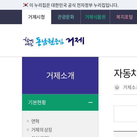
이 누리집은 대한민국 공식 전자정부 누리집입니다.
거제시청
관광문화
거제식물원
복지포털
자동
거제소개
거제소
기본현황
연혁
거제의 상징