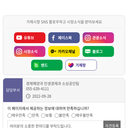
거제시청 SNS 팔로우하고 시정소식을 받아보세요
유튜브
페이스북
관광소식
시정소식
카카오채널
블로그
밴드
거제랑
경제해양국 민생경제과 소상공인팀
055-639-4111
담당부서
2022-09-28
이 페이지에서 제공하는 정보에 대하여 만족하십니까?
매우만족
만족
보통
불만족
매우불만족
의견등록