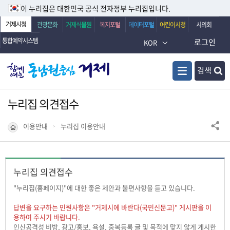
이 누리집은 대한민국 공식 전자정부 누리집입니다.
거제시청
관광문화
거제식물원
복지포털
데이터포털
어린이시청
시의회
통합예약시스템
로그인
KOR
검색
누리집 의견접수
이용안내
누리집 이용안내
누리집 의견접수
"누리집(홈페이지)"에 대한 좋은 제안과 불편사항을 듣고 있습니다.
답변을 요구하는 민원사항은 "거제시에 바란다(국민신문고)" 게시판을 이
용하여 주시기 바랍니다.
인신공격성 비방, 광고/홍보, 욕설, 중복등록 글 및 목적에 맞지 않게 게시한