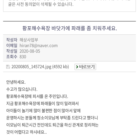
글은 사전 동의없이 삭제될 수 있습니다.
황포해수욕장 바닷가에 파래를 좀 치워주세요.
작성자
해상사업부
이메일
hiran78@naver.com
작성일
2020-08-05
조회수
830
20200805_145724.jpg (4592 kb)
안녕하세요.
수고가 많으십니다.
황포해수욕장에 피서를 온 주민입니다.
지금 황포해수욕장에 파래들이 많이 밀려와서
아이들이 놀기에 많이 불편한 점이 많아서 앞에
운영하시는 분들께 청소이모님께 부탁좀 드린다고 했더니
이모님이 퇴근시간 전인데도 퇴근을 하신 관계로 정리하는
것이 어렵다고 하시네요..