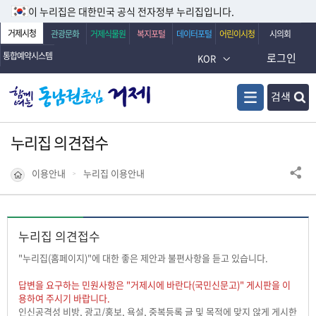
이 누리집은 대한민국 공식 전자정부 누리집입니다.
거제시청
관광문화
거제식물원
복지포털
데이터포털
어린이시청
시의회
통합예약시스템
로그인
KOR
검색
누리집 의견접수
이용안내
누리집 이용안내
누리집 의견접수
"누리집(홈페이지)"에 대한 좋은 제안과 불편사항을 듣고 있습니다.
답변을 요구하는 민원사항은 "거제시에 바란다(국민신문고)" 게시판을 이
용하여 주시기 바랍니다.
인신공격성 비방, 광고/홍보, 욕설, 중복등록 글 및 목적에 맞지 않게 게시한