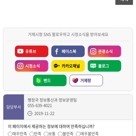
거제시청 SNS 팔로우하고 시정소식을 받아보세요
유튜브
페이스북
관광소식
시정소식
카카오채널
블로그
밴드
거제랑
행정국 정보통신과 정보운영팀
055-639-4021
담당부서
2019-11-22
이 페이지에서 제공하는 정보에 대하여 만족하십니까?
매우만족
만족
보통
불만족
매우불만족