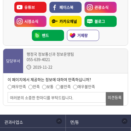
유튜브
페이스북
관광소식
시정소식
카카오채널
블로그
밴드
거제랑
행정국 정보통신과 정보운영팀
055-639-4021
담당부서
2019-11-22
이 페이지에서 제공하는 정보에 대하여 만족하십니까?
매우만족
만족
보통
불만족
매우불만족
의견등록
관과사업소
면/동