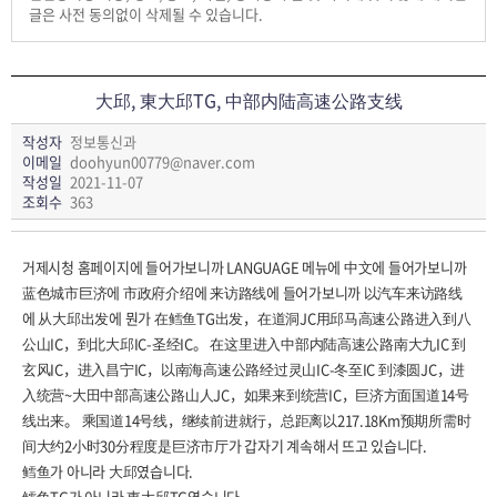
글은 사전 동의없이 삭제될 수 있습니다.
大邱, 東大邱TG, 中部内陆高速公路支线
작성자
정보통신과
이메일
doohyun00779@naver.com
작성일
2021-11-07
조회수
363
거제시청 홈페이지에 들어가보니까 LANGUAGE 메뉴에 中文에 들어가보니까
蓝色城市巨济에 市政府介绍에 来访路线에 들어가보니까 以汽车来访路线
에 从大邱出发에 뭔가 在鳕鱼TG出发，在道洞JC用邱马高速公路进入到八
公山IC，到北大邱IC-圣经IC。 在这里进入中部内陆高速公路南大九IC 到
玄风IC，进入昌宁IC，以南海高速公路经过灵山IC-冬至IC 到漆圆JC，进
入统营~大田中部高速公路山人JC，如果来到统营IC，巨济方面国道14号
线出来。 乘国道14号线，继续前进就行，总距离以217.18Km预期所需时
间大约2小时30分程度是巨济市厅가 갑자기 계속해서 뜨고 있습니다.
鳕鱼가 아니라 大邱였습니다.
鳕鱼TG가 아니라 東大邱TG였습니다.