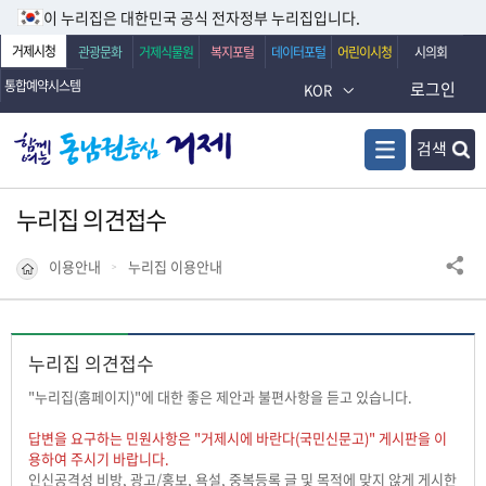
이 누리집은 대한민국 공식 전자정부 누리집입니다.
거제시청
관광문화
거제식물원
복지포털
데이터포털
어린이시청
시의회
통합예약시스템
로그인
KOR
검색
누리집 의견접수
이용안내
누리집 이용안내
누리집 의견접수
"누리집(홈페이지)"에 대한 좋은 제안과 불편사항을 듣고 있습니다.
답변을 요구하는 민원사항은 "거제시에 바란다(국민신문고)" 게시판을 이
용하여 주시기 바랍니다.
인신공격성 비방, 광고/홍보, 욕설, 중복등록 글 및 목적에 맞지 않게 게시한