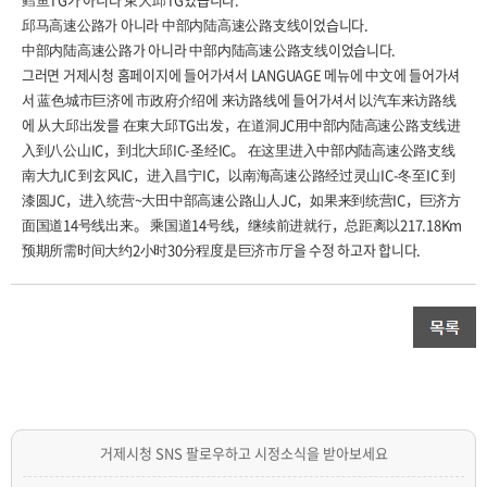
邱马高速公路가 아니라 中部内陆高速公路支线이었습니다.
中部内陆高速公路가 아니라 中部内陆高速公路支线이었습니다.
그러면 거제시청 홈페이지에 들어가셔서 LANGUAGE 메뉴에 中文에 들어가셔
서 蓝色城市巨济에 市政府介绍에 来访路线에 들어가셔서 以汽车来访路线
에 从大邱出发를 在東大邱TG出发，在道洞JC用中部内陆高速公路支线进
入到八公山IC，到北大邱IC-圣经IC。 在这里进入中部内陆高速公路支线
南大九IC 到玄风IC，进入昌宁IC，以南海高速公路经过灵山IC-冬至IC 到
漆圆JC，进入统营~大田中部高速公路山人JC，如果来到统营IC，巨济方
面国道14号线出来。 乘国道14号线，继续前进就行，总距离以217.18Km
预期所需时间大约2小时30分程度是巨济市厅을 수정 하고자 합니다.
거제시청 SNS 팔로우하고 시정소식을 받아보세요