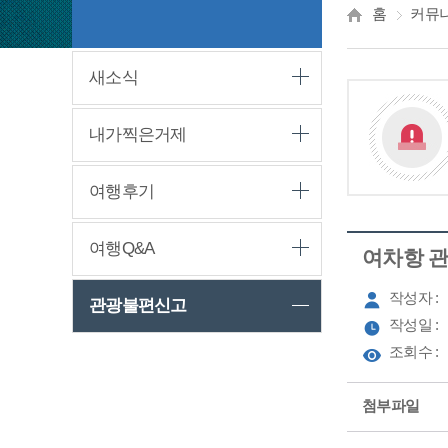
홈
커뮤
새소식
내가찍은거제
여행후기
여행Q&A
여차항 관
작성자 :
관광불편신고
작성일 :
조회수 :
첨부파일