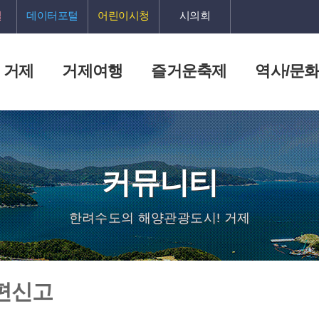
털
데이터포털
어린이시청
시의회
 거제
거제여행
즐거운축제
역사/문
커뮤니티
한려수도의 해양관광도시! 거제
편신고