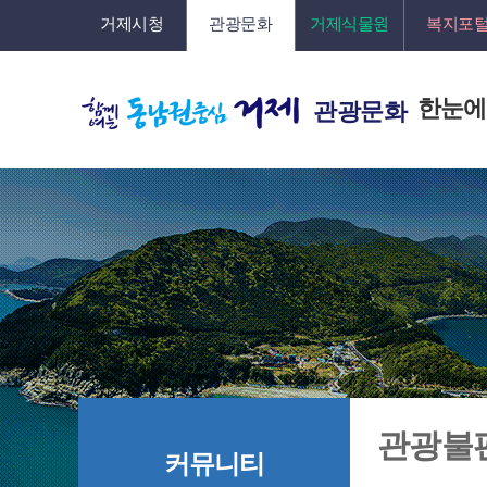
거제시청
관광문화
거제식물원
복지포
한눈에
관광문화
관광불
커뮤니티