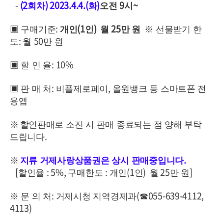
-
(2
) 2023.4.4.(
)
9
~
회차
화
오전
시
:
(1
)
25
▣
구매기준
개인
인
월
만 원
※
선물받기 한
:
50
도
월
만 원
: 10%
▣
할 인 율
:
,
▣
판 매 처
비플제로페이
올원뱅크 등 스마트폰 전
용앱
※
할인판매로 소진 시 판매 종료되는 점 양해 부탁
.
드립니다
.
※
지류 거제사랑상품권은 상시 판매중입니다
[
: 5%,
:
(1
)
25
]
할인율
구매한도
개인
인
월
만 원
:
(
055-639-4112,
※
문 의 처
거제시청 지역경제과
☎
4113)