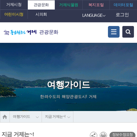
거제시청
관광문화
거제식물원
복지포털
데이터포털
어린이시청
시의회
로그인
LANGUAGE
관광문화
여행가이드
한려수도의 해양관광도시! 거제
여행가이드
지금 거제는~!
지금 거제는~!
정보수정요청