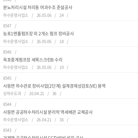
분뇨처리시설 처리동 여과수조 준설공사
하수운영사업소
26.05.06
24
8547
능포1맨홀펌프장 외 2개소 펌프 정비공사
하수운영사업소
26.05.06
18
8546
옥포중계펌프장 세목스크린B 수리
하수운영사업소
26.05.06
19
8545
사등면 하수관로 정비사업(2단계) 설계경제성검토(VE) 용역
상하수도과
26.04.21
36
8544
사등면 공공하수처리시설 분리막 역세배관 교체공사
하수운영사업소
26.04.21
36
8543
거제면 공공하수처리시설 CCTV설비 설치 공사