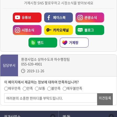
거제시청 SNS 팔로우하고 시정소식을 받아보세요
유튜브
페이스북
관광소식
시정소식
카카오채널
블로그
밴드
거제랑
환경사업소 상하수도과 하수행정팀
055-639-4901
담당부서
2019-11-26
이 페이지에서 제공하는 정보에 대하여 만족하십니까?
매우만족
만족
보통
불만족
매우불만족
의견등록
관과사업소
면/동