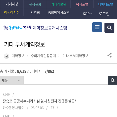
거제시청
관광문화
거제식물원
복지포털
데이터포털
어린이시청
시의회
통합예약시스템
로그인
KOR
계약정보공개시스템
기타 부서계약정보
계약정보
수의계약현황공개
기타 부서계약정보
총 게시물 :
8,619
건, 페이지 :
8/862
8549
장승포 공공하수처리시설 일차침전지 긴급준설공사
하수운영사업소
26.05.06
23
8548