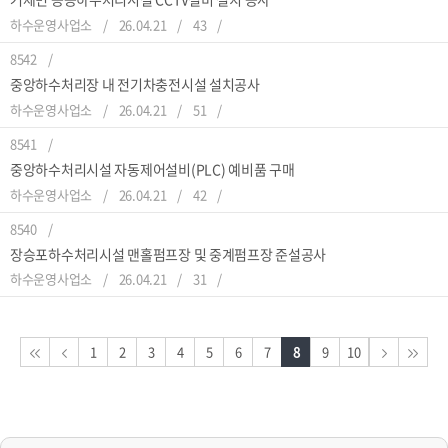
하수운영사업소
26.04.21
43
8542
중앙하수처리장 내 전기차충전시설 설치공사
하수운영사업소
26.04.21
51
8541
중앙하수처리시설 자동제어설비(PLC) 예비품 구매
하수운영사업소
26.04.21
42
8540
장승포하수처리시설 맨홀펌프장 및 중계펌프장 준설공사
하수운영사업소
26.04.21
31
1
2
3
4
5
6
7
8
9
10