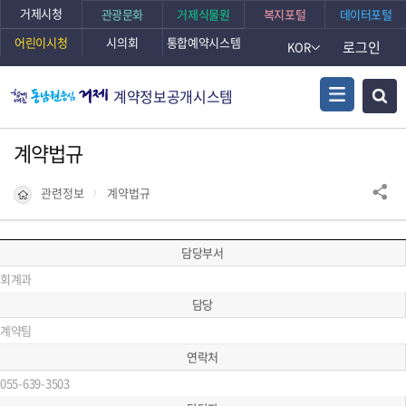
거제시청
관광문화
거제식물원
복지포털
데이터포털
어린이시청
시의회
통합예약시스템
로그인
KOR
계약정보공개시스템
계약법규
관련정보
계약법규
담당부서
회계과
담당
계약팀
연락처
055-639-3503