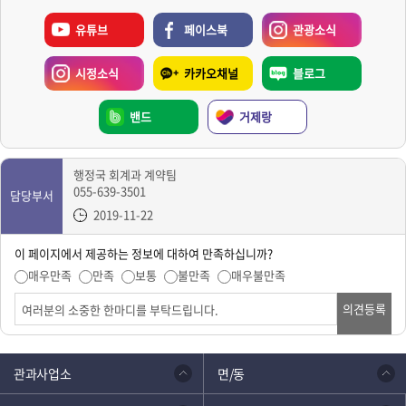
유튜브
페이스북
관광소식
시정소식
카카오채널
블로그
밴드
거제랑
행정국 회계과 계약팀
055-639-3501
담당부서
2019-11-22
이 페이지에서 제공하는 정보에 대하여 만족하십니까?
매우만족
만족
보통
불만족
매우불만족
의견등록
관과사업소
면/동