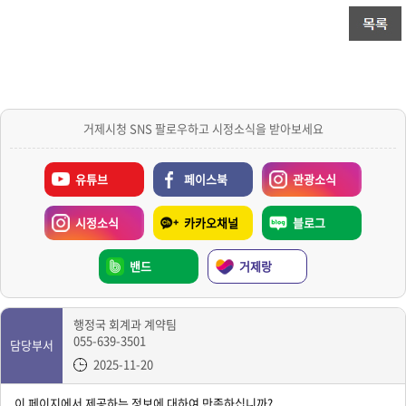
거제시청 SNS 팔로우하고 시정소식을 받아보세요
유튜브
페이스북
관광소식
시정소식
카카오채널
블로그
밴드
거제랑
행정국 회계과 계약팀
055-639-3501
담당부서
2025-11-20
이 페이지에서 제공하는 정보에 대하여 만족하십니까?