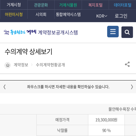
거제시청
관광문화
거제식물원
복지포털
데이터포털
어린이시청
시의회
통합예약시스템
로그인
KOR
계약정보공개시스템
수의계약 상세보기
계약정보
수의계약현황공개
물안해수욕장 수
예정가격
19,300,000원
낙찰률
90 %