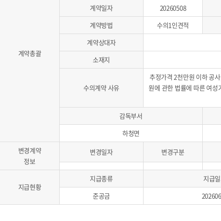
계약일자
20260508
계약방법
수의1인견적
계약상대자
계약총괄
소재지
추정가격 2천만원 이하 공
수의계약 사유
원에 관한 법률에 따른 여성
감독부서
하청면
변경계약
변경일자
변경구분
정보
지급종류
지급일
지급현황
준공금
20260