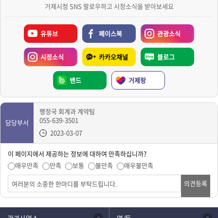
거제시청 SNS 팔로우하고 시정소식을 받아보세요
유튜브
페이스북
관광소식
시정소식
카카오채널
블로그
밴드
거제랑
행정국 회계과 계약팀
055-639-3501
담당부서
2023-03-07
이 페이지에서 제공하는 정보에 대하여 만족하십니까?
매우만족
만족
보통
불만족
매우불만족
의견등록