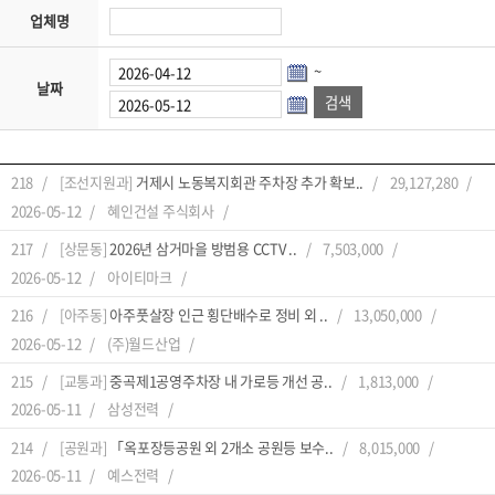
업체명
~
날짜
218
[조선지원과]
거제시 노동복지회관 주차장 추가 확보..
29,127,280
2026-05-12
혜인건설 주식회사
217
[상문동]
2026년 삼거마을 방범용 CCTV ..
7,503,000
2026-05-12
아이티마크
216
[아주동]
아주풋살장 인근 횡단배수로 정비 외 ..
13,050,000
2026-05-12
(주)월드산업
215
[교통과]
중곡제1공영주차장 내 가로등 개선 공..
1,813,000
2026-05-11
삼성전력
214
[공원과]
「옥포장등공원 외 2개소 공원등 보수..
8,015,000
2026-05-11
예스전력