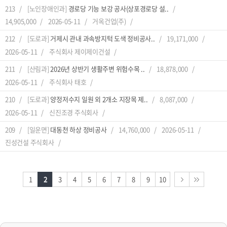
213
[노인장애인과]
경로당 기능 보강 공사(상포경로당 설..
14,905,000
2026-05-11
거옥건업(주)
212
[도로과]
거제시 관내 과속방지턱 도색 정비공사..
19,171,000
2026-05-11
주식회사 제이제이건설
211
[산림과]
2026년 상반기 생활주변 위험수목 ..
18,878,000
2026-05-11
주식회사 태호
210
[도로과]
양정저수지 일원 외 2개소 지장목 제..
8,087,000
2026-05-11
신진조경 주식회사
209
[일운면]
대동천 하상 정비공사
14,760,000
2026-05-11
진성건설 주식회사
1
2
3
4
5
6
7
8
9
10