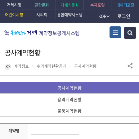
거제시청
관광문화
거제식물원
복지포털
데이터포털
어린이시청
시의회
통합예약시스템
로그인
KOR
계약정보공개시스템
공사계약현황
계약정보
수의계약현황공개
공사계약현황
공사계약현황
용역계약현황
물품계약현황
계약명