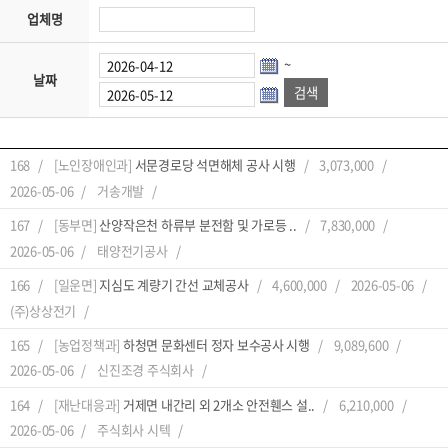
업체명
~
날짜
168
[노인장애인과]
서문경로당 석면해체 공사 시행
3,073,000
2026-05-06
거송개발
167
[동부면]
산양작은천 하류부 분전함 및 가로등 ..
7,830,000
2026-05-06
태양전기공사
166
[일운면]
지심도 계량기 간선 교체공사
4,600,000
2026-05-06
(주)상상전기
165
[농업정책과]
하청면 문화센터 정자 보수공사 시행
9,089,600
2026-05-06
신진조경 주식회사
164
[재난대응과]
거제면 내간리 외 2개소 안전휀스 설..
6,210,000
2026-05-06
주식회사 시텍