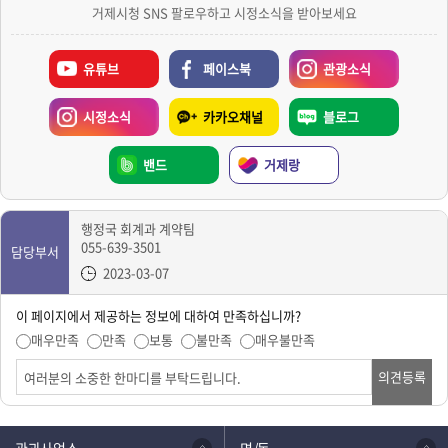
거제시청 SNS 팔로우하고 시정소식을 받아보세요
유튜브
페이스북
관광소식
시정소식
카카오채널
블로그
밴드
거제랑
행정국 회계과 계약팀
055-639-3501
담당부서
2023-03-07
이 페이지에서 제공하는 정보에 대하여 만족하십니까?
매우만족
만족
보통
불만족
매우불만족
의견등록