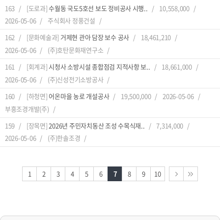
163
[도로과]
수월동 국도5호선 보도 정비공사 시행..
10,558,000
2026-05-06
주식회사 정풍건설
162
[문화예술과]
거제현 관아 담장 보수 공사
18,461,210
2026-05-06
(주)호탄문화재연구소
161
[회계과]
시청사 소방시설 종합점검 지적사항 보..
18,661,000
2026-05-06
(주)신성전기소방공사
160
[하청면]
어온마을 농로 개설공사
19,500,000
2026-05-06
부흥조경개발(주)
159
[장목면]
2026년 주민자치동산 조성 수목식재..
7,314,000
2026-05-06
(주)한솔조경
1
2
3
4
5
6
7
8
9
10