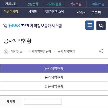
거제시청
관광문화
거제식물원
복지포털
데이터포털
어린이시청
시의회
통합예약시스템
로그인
KOR
계약정보공개시스템
공사계약현황
계약정보
수의계약현황공개
공사계약현황
공사계약현황
용역계약현황
물품계약현황
계약명