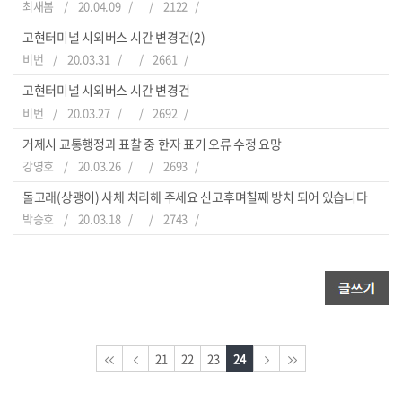
최새봄
20.04.09
2122
고현터미널 시외버스 시간 변경건(2)
비번
20.03.31
2661
고현터미널 시외버스 시간 변경건
비번
20.03.27
2692
거제시 교통행정과 표찰 중 한자 표기 오류 수정 요망
강영호
20.03.26
2693
돌고래(상괭이) 사체 처리해 주세요 신고후며칠째 방치 되어 있습니다
박승호
20.03.18
2743
21
22
23
24