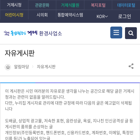
본문바로가기
거제시청
관광문화
거제식물원
복지포털
데이터포털
어린이시청
시의회
통합예약시스템
로그인
KOR
환경사업소
자유게시판
알림마당
자유게시판
이 게시판은 시민 여러분의 자유로운 생각을 나누는 공간으로 해당 글은 거제시
청과는 관련이 없음을 알려드립니다.
다만, 누리집 게시자료 관리에 대한 규정에 따라 다음의 글은 예고없이 삭제됩
니다
도배글, 상업적 광고물, 저속한 표현, 음란성글, 욕설, 지나친 인신공격성 글 등
게시판의 품위를 손상하는 글
개인정보(주민등록번호, 핸드폰번호, 신용카드번호, 계좌번호, 이메일, 특정인
이름 등)가 노출되어 있는글