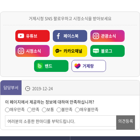
거제시청 SNS 팔로우하고 시정소식을 받아보세요
유튜브
페이스북
관광소식
시정소식
카카오채널
블로그
밴드
거제랑
담당부서
2019-12-24
이 페이지에서 제공하는 정보에 대하여 만족하십니까?
매우만족
만족
보통
불만족
매우불만족
의견등록