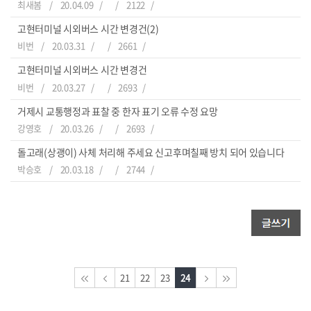
최새봄
20.04.09
2122
고현터미널 시외버스 시간 변경건(2)
비번
20.03.31
2661
고현터미널 시외버스 시간 변경건
비번
20.03.27
2693
거제시 교통행정과 표찰 중 한자 표기 오류 수정 요망
강영호
20.03.26
2693
돌고래(상괭이) 사체 처리해 주세요 신고후며칠째 방치 되어 있습니다
박승호
20.03.18
2744
21
22
23
24