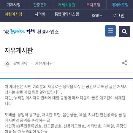
본문바로가기
거제시청
관광문화
거제식물원
복지포털
데이터포털
어린이시청
시의회
통합예약시스템
로그인
KOR
환경사업소
자유게시판
알림마당
자유게시판
이 게시판은 시민 여러분의 자유로운 생각을 나누는 공간으로 해당 글은 거제시
청과는 관련이 없음을 알려드립니다.
다만, 누리집 게시자료 관리에 대한 규정에 따라 다음의 글은 예고없이 삭제됩
니다
도배글, 상업적 광고물, 저속한 표현, 음란성글, 욕설, 지나친 인신공격성 글 등
게시판의 품위를 손상하는 글
개인정보(주민등록번호, 핸드폰번호, 신용카드번호, 계좌번호, 이메일, 특정인
이름 등)가 노출되어 있는글