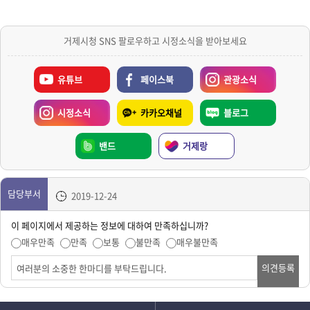
거제시청 SNS 팔로우하고 시정소식을 받아보세요
유튜브
페이스북
관광소식
시정소식
카카오채널
블로그
밴드
거제랑
담당부서
2019-12-24
이 페이지에서 제공하는 정보에 대하여 만족하십니까?
매우만족
만족
보통
불만족
매우불만족
의견등록