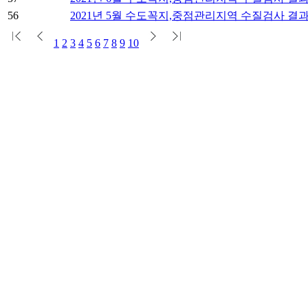
56
2021년 5월 수도꼭지,중점관리지역 수질검사 결
1
2
3
4
5
6
7
8
9
10