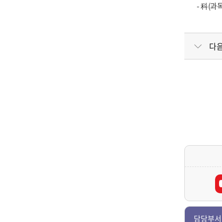
- 科(과
다
담당부서