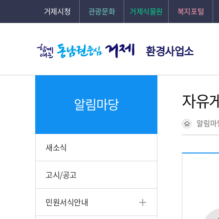
본문바로가기
거제시청
관광문화
거제식물원
복지포털
환경사업소
자유
알림마당
알림마
새소식
고시/공고
민원서식안내