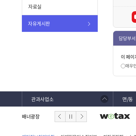
자료실
자유게시판
담당부서
이 페이
매우
관과사업소
면/동
배너광장