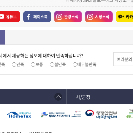
거제시청 SNS 팔로우하고 시정소식
유튜브
페이스북
관광소식
시정소식
카카
지에서 제공하는 정보에 대하여 만족하십니까?
만족
만족
보통
불만족
매우불만족
시/군청