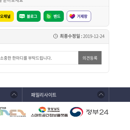
을 받아보세요
오채널
블로그
밴드
거제랑
최종수정일 :
2019-12-24
의견등록
패밀리사이트