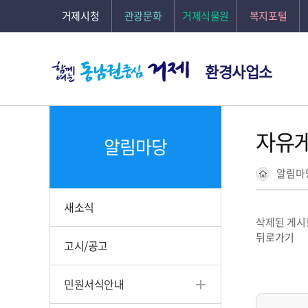
본문바로가기
거제시청
관광문화
거제식물원
복지포털
환경사업소
자유
알림마당
알림마
새소식
삭제된 게시
뒤로가기
고시/공고
민원서식안내