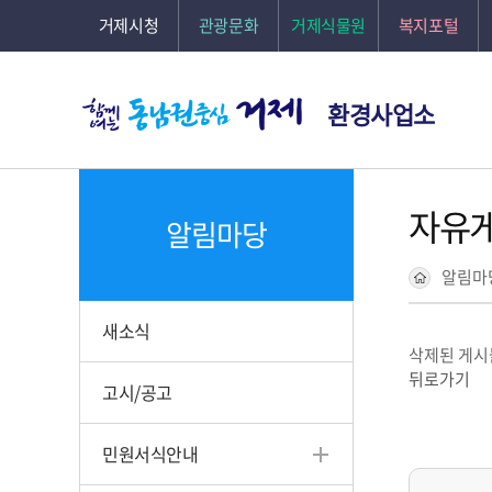
본문바로가기
거제시청
관광문화
거제식물원
복지포털
환경사업소
자유
알림마당
알림마
새소식
삭제된 게시
뒤로가기
고시/공고
민원서식안내