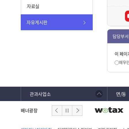
자료실
자유게시판
담당부서
이 페이
매우
관과사업소
면/동
배너광장