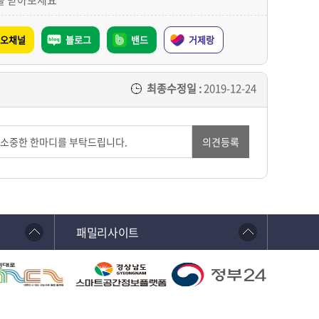
을 받아보세요
오채널
블로그
밴드
거제랑
최종수정일 :
2019-12-24
의견등록
패밀리사이트