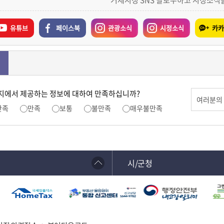
거제시청 SNS 팔로우하고 시정소식
유튜브
페이스북
관광소식
시정소식
카카
지에서 제공하는 정보에 대하여 만족하십니까?
만족
만족
보통
불만족
매우불만족
시/군청