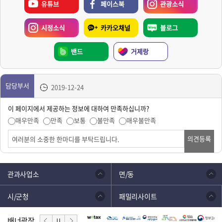
유튜브
페이스북
관광소식
시정소식
카카오채널
블로그
밴드
거제랑
담당부서
2019-12-24
이 페이지에서 제공하는 정보에 대하여 만족하십니까?
매우만족
만족
보통
불만족
매우불만족
의견등록
관과사업소
면/동
시/군청
패밀리사이트
배너광장