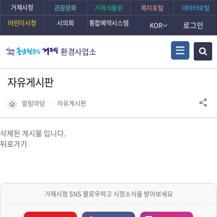
본문바로가기
거제시청
관광문화
거제식물원
복지포털
데이터포털
어린이시청
시의회
통합예약시스템
로그인
KOR
환경사업소
자유게시판
알림마당
자유게시판
삭제된 게시물 입니다.
뒤로가기
거제시청 SNS 팔로우하고 시정소식을 받아보세요