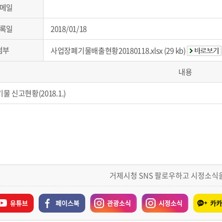
메일
록일
2018/01/18
첨부
사업장폐기물배출현황20180118.xlsx (29 kb)
내용
 신고현황(2018.1.)
거제시청 SNS 팔로우하고 시정소식
유튜브
페이스북
관광소식
시정소식
카카