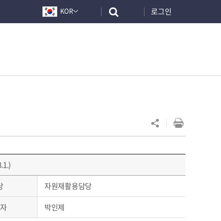
로그인
KOR
1.)
당
자원재활용담당
자
박인제