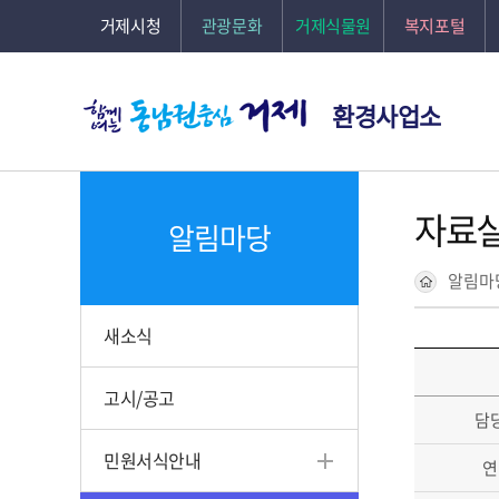
본문바로가기
거제시청
관광문화
거제식물원
복지포털
환경사업소
자료
알림마당
알림마
새소식
고시/공고
담
민원서식안내
연