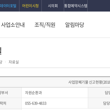
데이터포털
어린이시청
시의회
통합예약시스템
사업소안내
조직/직원
알림마당
실
당
자료실
사업장폐기물 신고현황(2018.
당부서
자원순환과
담
락처
055-639-4833
담당