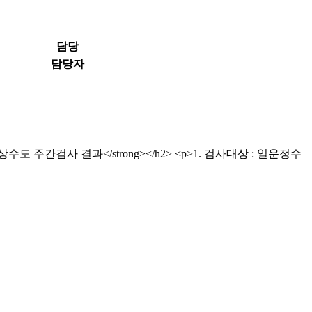
담당
담당자
ne;"><strong>지방상수도 주간검사 결과</strong></h2> <p>1. 검사대상 : 일운정수