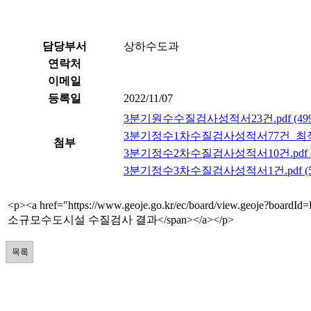
담당부서
상하수도과
연락처
이메일
등록일
2022/11/07
3분기원수수질검사성적서23건.pdf (4990
3분기정수1차수질검사성적서77건_최적화.pd
첨부
3분기정수2차수질검사성적서10건.pdf (23
3분기정수3차수질검사성적서1건.pdf (50
<p><a href="https://www.geoje.go.kr/ec/board/view.geoje?b
소규모수도시설 수질검사 결과</span></a></p>