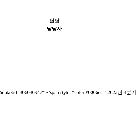
담당
담당자
1&dataSid=306036947"><span style="color:#0066cc">2022년 3분기